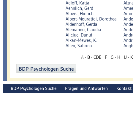
Adloff, Katja
Alzn
Aehnlich, Gerd
Ames
Albers, Hinrich
Amme
Albert-Mouratidi, Dorothea
Ande
Aldenhoff, Gerda
Ande
Alemanno, Claudia
Andr
Aliciuc, Danut
Andr
Alkan-Mewes, K.
Andr
Allen, Sabrina
Anghe
A
·
B
·
CDE
·
F
·
G
·
H
·
IJ
·
K
BDP Psychologen Suche
BDP Psychologen Suche
Fragen und Antworten
Kontakt