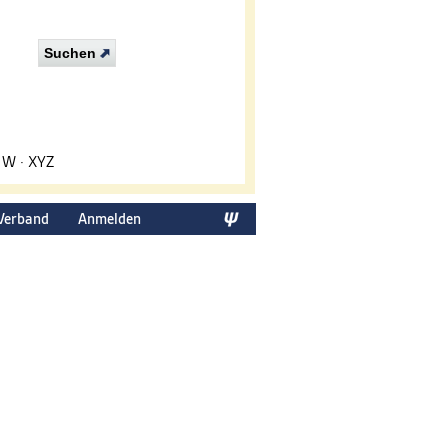
Suchen
·
W
·
XYZ
Verband
Anmelden