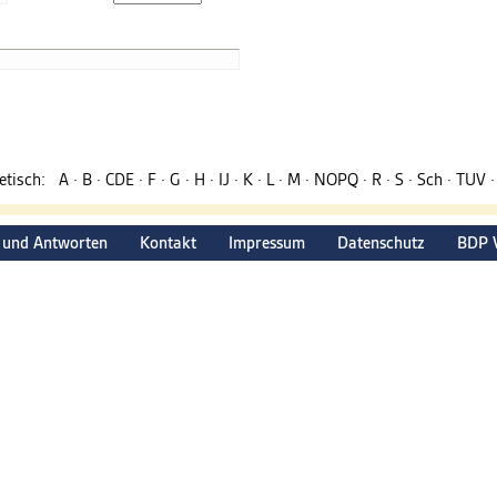
betisch:
A
·
B
·
CDE
·
F
·
G
·
H
·
IJ
·
K
·
L
·
M
·
NOPQ
·
R
·
S
·
Sch
·
TUV
 und Antworten
Kontakt
Impressum
Datenschutz
BDP 