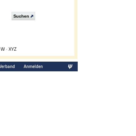
Suchen
·
W
·
XYZ
Verband
Anmelden