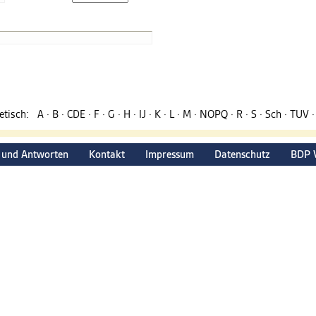
betisch:
A
·
B
·
CDE
·
F
·
G
·
H
·
IJ
·
K
·
L
·
M
·
NOPQ
·
R
·
S
·
Sch
·
TUV
 und Antworten
Kontakt
Impressum
Datenschutz
BDP 