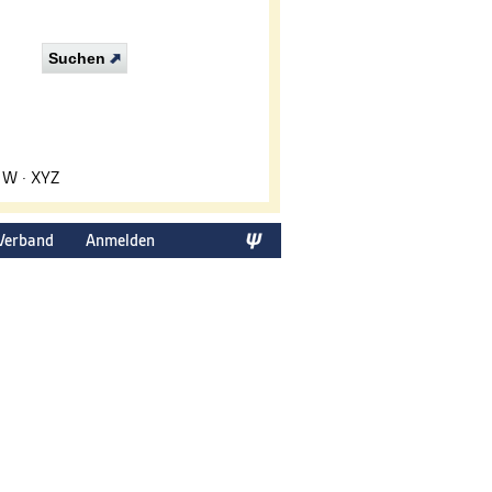
Suchen
·
W
·
XYZ
Verband
Anmelden