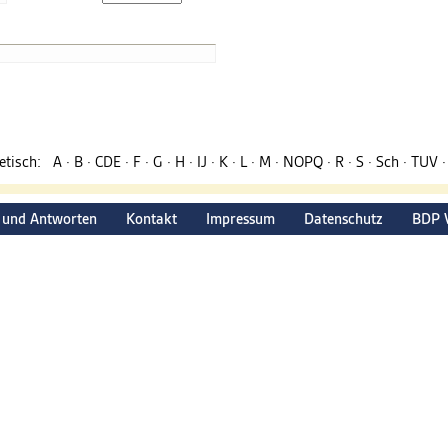
betisch:
A
·
B
·
CDE
·
F
·
G
·
H
·
IJ
·
K
·
L
·
M
·
NOPQ
·
R
·
S
·
Sch
·
TUV
 und Antworten
Kontakt
Impressum
Datenschutz
BDP 