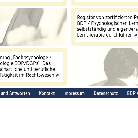
Register von zertifizierten
P
BDP / Psychologischen Lern
selbstständig und eigenver
Lerntherapie durchführen
ierung „Fachpsychologe /
hologie BDP/DGPs“. Das
schaftliche und berufliche
 Tätigkeit im Rechtswesen
 und Antworten
Kontakt
Impressum
Datenschutz
BDP 