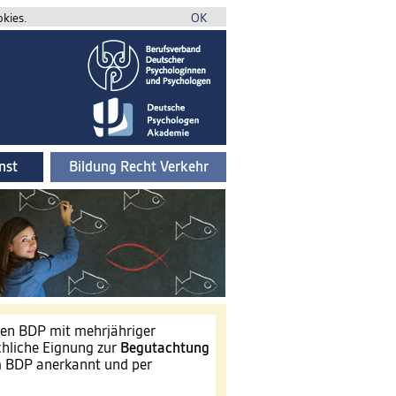
okies.
OK
nst
Bildung Recht Verkehr
gen BDP mit mehrjähriger
chliche Eignung zur
Begutachtung
BDP anerkannt und per