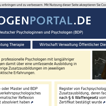
 erbringen und zu verbessern. Mit Nutzung dieser Seite akzeptieren Sie Co
 Deutscher Psychologinnen und Psychologen (BDP)
atung Therapie
Wirtschaft Verwaltung Öffentlicher Die
d professionelle Psychologen mit langjähriger
gen damit über eine umfassende Ausbildung in
hrige Zusatzausbildungen im jeweiligen
aktische Erfahrungen.
- oder Master und BDP
Register von Fachpsycholo
s verkehrspsychologisches
Zusatzausbildung, deren fa
ematischer Reflexion
nach § 6 Waffengesetz
vom 
t absolviert haben
Zertifikat bestätigt wurde