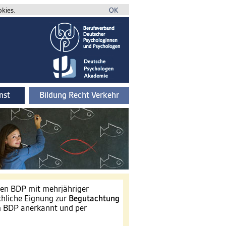
okies.
OK
nst
Bildung Recht Verkehr
gen BDP mit mehrjähriger
chliche Eignung zur
Begutachtung
BDP anerkannt und per