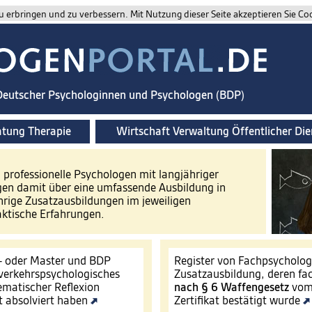
 erbringen und zu verbessern. Mit Nutzung dieser Seite akzeptieren Sie Co
 Deutscher Psychologinnen und Psychologen (BDP)
atung Therapie
Wirtschaft Verwaltung Öffentlicher Die
d professionelle Psychologen mit langjähriger
gen damit über eine umfassende Ausbildung in
hrige Zusatzausbildungen im jeweiligen
aktische Erfahrungen.
- oder Master und BDP
Register von Fachpsycholo
s verkehrspsychologisches
Zusatzausbildung, deren fa
ematischer Reflexion
nach § 6 Waffengesetz
vom 
t absolviert haben
Zertifikat bestätigt wurde