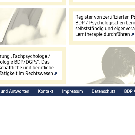
Register von zertifizierten
P
BDP / Psychologischen Lern
selbstständig und eigenver
Lerntherapie durchführen
ierung „Fachpsychologe /
hologie BDP/DGPs“. Das
schaftliche und berufliche
 Tätigkeit im Rechtswesen
 und Antworten
Kontakt
Impressum
Datenschutz
BDP 