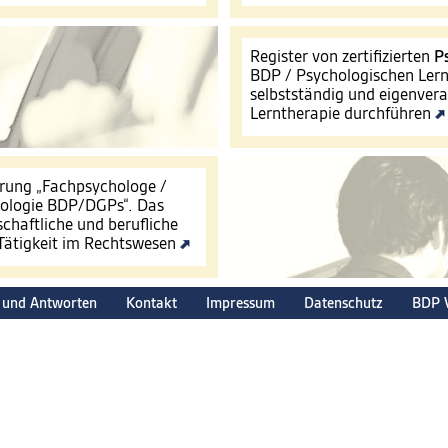
Register von zertifizierten
P
BDP / Psychologischen Lern
selbstständig und eigenver
Lerntherapie durchführen
ierung „Fachpsychologe /
hologie BDP/DGPs“. Das
schaftliche und berufliche
 Tätigkeit im Rechtswesen
 und Antworten
Kontakt
Impressum
Datenschutz
BDP 