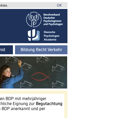
okies.
OK
nst
Bildung Recht Verkehr
gen BDP mit mehrjähriger
chliche Eignung zur
Begutachtung
BDP anerkannt und per