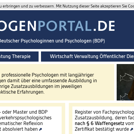
 erbringen und zu verbessern. Mit Nutzung dieser Seite akzeptieren Sie Co
 Deutscher Psychologinnen und Psychologen (BDP)
atung Therapie
Wirtschaft Verwaltung Öffentlicher Die
d professionelle Psychologen mit langjähriger
gen damit über eine umfassende Ausbildung in
hrige Zusatzausbildungen im jeweiligen
aktische Erfahrungen.
- oder Master und BDP
Register von Fachpsycholo
s verkehrspsychologisches
Zusatzausbildung, deren fa
ematischer Reflexion
nach § 6 Waffengesetz
vom 
t absolviert haben
Zertifikat bestätigt wurde