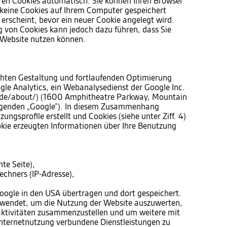
ren Cookies automatisch. Sie können Ihren Browser
s keine Cookies auf Ihrem Computer gespeichert
 erscheint, bevor ein neuer Cookie angelegt wird.
g von Cookies kann jedoch dazu führen, dass Sie
r Website nutzen können.
hten Gestaltung und fortlaufenden Optimierung
gle Analytics, ein Webanalysedienst der Google Inc.
/de/about/) (1600 Amphitheatre Parkway, Mountain
lgenden „Google“). In diesem Zusammenhang
ngsprofile erstellt und Cookies (siehe unter Ziff. 4)
kie erzeugten Informationen über Ihre Benutzung
te Seite),
chners (IP-Adresse),
oogle in den USA übertragen und dort gespeichert.
rwendet, um die Nutzung der Website auszuwerten,
aktivitäten zusammenzustellen und um weitere mit
nternetnutzung verbundene Dienstleistungen zu