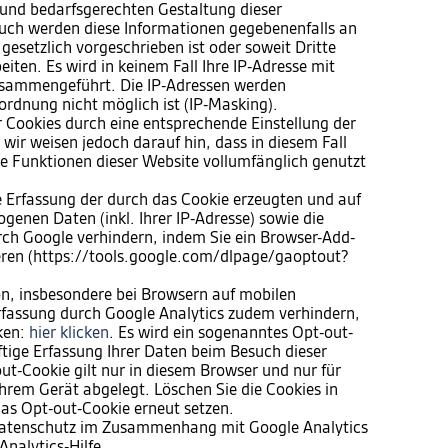
und bedarfsgerechten Gestaltung dieser
 Auch werden diese Informationen gegebenenfalls an
 gesetzlich vorgeschrieben ist oder soweit Dritte
iten. Es wird in keinem Fall Ihre IP-Adresse mit
sammengeführt. Die IP-Adressen werden
ordnung nicht möglich ist (IP-Masking).
er Cookies durch eine entsprechende Einstellung der
wir weisen jedoch darauf hin, dass in diesem Fall
he Funktionen dieser Website vollumfänglich genutzt
e Erfassung der durch das Cookie erzeugten und auf
genen Daten (inkl. Ihrer IP-Adresse) sowie die
rch Google verhindern, indem Sie ein Browser-Add-
ieren (https://tools.google.com/dlpage/gaoptout?
n, insbesondere bei Browsern auf mobilen
rfassung durch Google Analytics zudem verhindern,
cken:
hier klicken
. Es wird ein sogenanntes Opt-out-
ftige Erfassung Ihrer Daten beim Besuch dieser
ut-Cookie gilt nur in diesem Browser und nur für
hrem Gerät abgelegt. Löschen Sie die Cookies in
as Opt-out-Cookie erneut setzen.
Datenschutz im Zusammenhang mit Google Analytics
Analytics-Hilfe