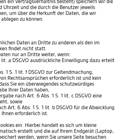
en ein Vertragsverhältnis besteht) speichern wir die
 Uhrzeit und die durch die Benutzer jeweils
, um über die Herkunft der Daten, die wir
t ablegen zu können.
nlichen Daten an Dritte zu anderen als den im
n findet nicht statt.
aten nur an Dritte weiter, wenn:
 1 lit. a DSGVO ausdrückliche Einwilligung dazu erteilt
s. 1 S. 1 lit. f DSGVO zur Geltendmachung,
on Rechtsansprüchen erforderlich ist und kein
dass Sie ein überwiegendes schutzwürdiges
abe Ihrer Daten haben,
tergabe nach Art. 6 Abs. 1 S. 1 lit. c DSGVO eine
teht, sowie
ach Art. 6 Abs. 1 S. 1 lit. b DSGVO für die Abwicklung
Ihnen erforderlich ist.
ookies ein. Hierbei handelt es sich um kleine
matisch erstellt und die auf Ihrem Endgerät (Laptop,
peichert werden, wenn Sie unsere Seite besuchen.