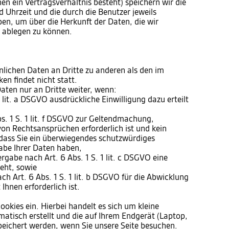
en ein Vertragsverhältnis besteht) speichern wir die
 Uhrzeit und die durch die Benutzer jeweils
, um über die Herkunft der Daten, die wir
t ablegen zu können.
nlichen Daten an Dritte zu anderen als den im
n findet nicht statt.
aten nur an Dritte weiter, wenn:
 1 lit. a DSGVO ausdrückliche Einwilligung dazu erteilt
s. 1 S. 1 lit. f DSGVO zur Geltendmachung,
on Rechtsansprüchen erforderlich ist und kein
dass Sie ein überwiegendes schutzwürdiges
abe Ihrer Daten haben,
tergabe nach Art. 6 Abs. 1 S. 1 lit. c DSGVO eine
teht, sowie
ach Art. 6 Abs. 1 S. 1 lit. b DSGVO für die Abwicklung
Ihnen erforderlich ist.
ookies ein. Hierbei handelt es sich um kleine
matisch erstellt und die auf Ihrem Endgerät (Laptop,
peichert werden, wenn Sie unsere Seite besuchen.