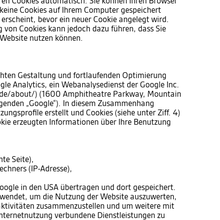
ren Cookies automatisch. Sie können Ihren Browser
s keine Cookies auf Ihrem Computer gespeichert
 erscheint, bevor ein neuer Cookie angelegt wird.
g von Cookies kann jedoch dazu führen, dass Sie
r Website nutzen können.
hten Gestaltung und fortlaufenden Optimierung
gle Analytics, ein Webanalysedienst der Google Inc.
/de/about/) (1600 Amphitheatre Parkway, Mountain
lgenden „Google“). In diesem Zusammenhang
ngsprofile erstellt und Cookies (siehe unter Ziff. 4)
kie erzeugten Informationen über Ihre Benutzung
te Seite),
chners (IP-Adresse),
oogle in den USA übertragen und dort gespeichert.
rwendet, um die Nutzung der Website auszuwerten,
aktivitäten zusammenzustellen und um weitere mit
nternetnutzung verbundene Dienstleistungen zu