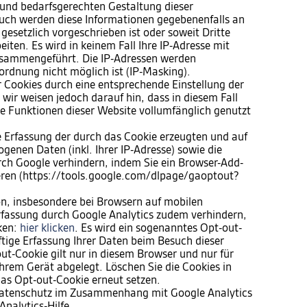
und bedarfsgerechten Gestaltung dieser
 Auch werden diese Informationen gegebenenfalls an
 gesetzlich vorgeschrieben ist oder soweit Dritte
iten. Es wird in keinem Fall Ihre IP-Adresse mit
sammengeführt. Die IP-Adressen werden
ordnung nicht möglich ist (IP-Masking).
er Cookies durch eine entsprechende Einstellung der
wir weisen jedoch darauf hin, dass in diesem Fall
he Funktionen dieser Website vollumfänglich genutzt
e Erfassung der durch das Cookie erzeugten und auf
genen Daten (inkl. Ihrer IP-Adresse) sowie die
rch Google verhindern, indem Sie ein Browser-Add-
ieren (https://tools.google.com/dlpage/gaoptout?
n, insbesondere bei Browsern auf mobilen
rfassung durch Google Analytics zudem verhindern,
cken:
hier klicken
. Es wird ein sogenanntes Opt-out-
ftige Erfassung Ihrer Daten beim Besuch dieser
ut-Cookie gilt nur in diesem Browser und nur für
hrem Gerät abgelegt. Löschen Sie die Cookies in
as Opt-out-Cookie erneut setzen.
Datenschutz im Zusammenhang mit Google Analytics
Analytics-Hilfe