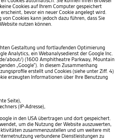
ren Cookies automatisch. Sie können Ihren Browser
s keine Cookies auf Ihrem Computer gespeichert
 erscheint, bevor ein neuer Cookie angelegt wird.
g von Cookies kann jedoch dazu führen, dass Sie
r Website nutzen können.
hten Gestaltung und fortlaufenden Optimierung
gle Analytics, ein Webanalysedienst der Google Inc.
/de/about/) (1600 Amphitheatre Parkway, Mountain
lgenden „Google“). In diesem Zusammenhang
ngsprofile erstellt und Cookies (siehe unter Ziff. 4)
kie erzeugten Informationen über Ihre Benutzung
te Seite),
chners (IP-Adresse),
oogle in den USA übertragen und dort gespeichert.
rwendet, um die Nutzung der Website auszuwerten,
aktivitäten zusammenzustellen und um weitere mit
nternetnutzung verbundene Dienstleistungen zu