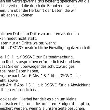
en ein Vertragsverhältnis besteht) speichern wir die
 Uhrzeit und die durch die Benutzer jeweils
, um über die Herkunft der Daten, die wir
t ablegen zu können.
nlichen Daten an Dritte zu anderen als den im
n findet nicht statt.
aten nur an Dritte weiter, wenn:
 1 lit. a DSGVO ausdrückliche Einwilligung dazu erteilt
s. 1 S. 1 lit. f DSGVO zur Geltendmachung,
on Rechtsansprüchen erforderlich ist und kein
dass Sie ein überwiegendes schutzwürdiges
abe Ihrer Daten haben,
tergabe nach Art. 6 Abs. 1 S. 1 lit. c DSGVO eine
teht, sowie
ach Art. 6 Abs. 1 S. 1 lit. b DSGVO für die Abwicklung
Ihnen erforderlich ist.
ookies ein. Hierbei handelt es sich um kleine
matisch erstellt und die auf Ihrem Endgerät (Laptop,
peichert werden, wenn Sie unsere Seite besuchen.