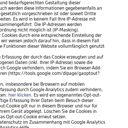
und bedarfsgerechten Gestaltung dieser
 Auch werden diese Informationen gegebenenfalls an
 gesetzlich vorgeschrieben ist oder soweit Dritte
iten. Es wird in keinem Fall Ihre IP-Adresse mit
sammengeführt. Die IP-Adressen werden
ordnung nicht möglich ist (IP-Masking).
er Cookies durch eine entsprechende Einstellung der
wir weisen jedoch darauf hin, dass in diesem Fall
he Funktionen dieser Website vollumfänglich genutzt
e Erfassung der durch das Cookie erzeugten und auf
genen Daten (inkl. Ihrer IP-Adresse) sowie die
rch Google verhindern, indem Sie ein Browser-Add-
ieren (https://tools.google.com/dlpage/gaoptout?
n, insbesondere bei Browsern auf mobilen
rfassung durch Google Analytics zudem verhindern,
cken:
hier klicken
. Es wird ein sogenanntes Opt-out-
ftige Erfassung Ihrer Daten beim Besuch dieser
ut-Cookie gilt nur in diesem Browser und nur für
hrem Gerät abgelegt. Löschen Sie die Cookies in
as Opt-out-Cookie erneut setzen.
Datenschutz im Zusammenhang mit Google Analytics
Analytics-Hilfe