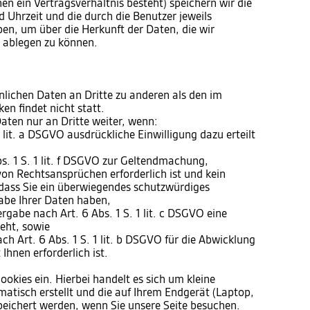
en ein Vertragsverhältnis besteht) speichern wir die
 Uhrzeit und die durch die Benutzer jeweils
, um über die Herkunft der Daten, die wir
t ablegen zu können.
nlichen Daten an Dritte zu anderen als den im
n findet nicht statt.
aten nur an Dritte weiter, wenn:
 1 lit. a DSGVO ausdrückliche Einwilligung dazu erteilt
s. 1 S. 1 lit. f DSGVO zur Geltendmachung,
on Rechtsansprüchen erforderlich ist und kein
dass Sie ein überwiegendes schutzwürdiges
abe Ihrer Daten haben,
tergabe nach Art. 6 Abs. 1 S. 1 lit. c DSGVO eine
teht, sowie
ach Art. 6 Abs. 1 S. 1 lit. b DSGVO für die Abwicklung
Ihnen erforderlich ist.
ookies ein. Hierbei handelt es sich um kleine
matisch erstellt und die auf Ihrem Endgerät (Laptop,
peichert werden, wenn Sie unsere Seite besuchen.