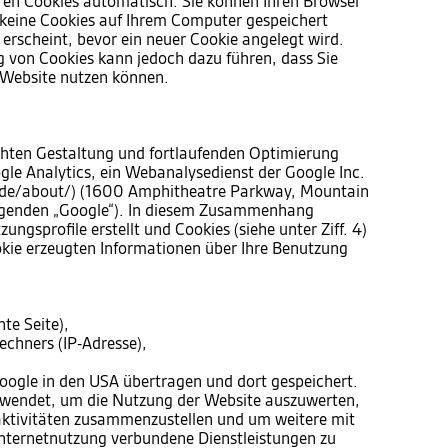
ren Cookies automatisch. Sie können Ihren Browser
s keine Cookies auf Ihrem Computer gespeichert
 erscheint, bevor ein neuer Cookie angelegt wird.
g von Cookies kann jedoch dazu führen, dass Sie
r Website nutzen können.
hten Gestaltung und fortlaufenden Optimierung
gle Analytics, ein Webanalysedienst der Google Inc.
/de/about/) (1600 Amphitheatre Parkway, Mountain
lgenden „Google“). In diesem Zusammenhang
ngsprofile erstellt und Cookies (siehe unter Ziff. 4)
kie erzeugten Informationen über Ihre Benutzung
te Seite),
chners (IP-Adresse),
oogle in den USA übertragen und dort gespeichert.
rwendet, um die Nutzung der Website auszuwerten,
aktivitäten zusammenzustellen und um weitere mit
nternetnutzung verbundene Dienstleistungen zu