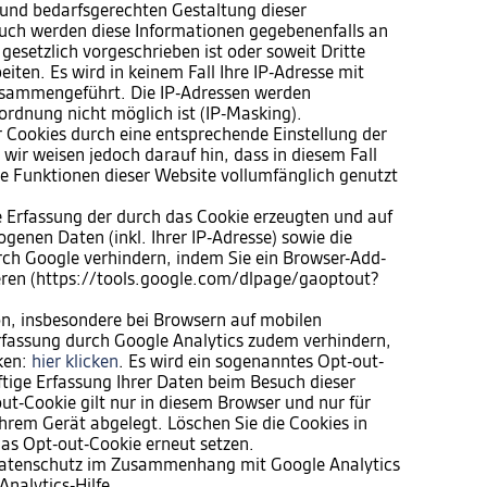
und bedarfsgerechten Gestaltung dieser
 Auch werden diese Informationen gegebenenfalls an
 gesetzlich vorgeschrieben ist oder soweit Dritte
iten. Es wird in keinem Fall Ihre IP-Adresse mit
sammengeführt. Die IP-Adressen werden
ordnung nicht möglich ist (IP-Masking).
er Cookies durch eine entsprechende Einstellung der
wir weisen jedoch darauf hin, dass in diesem Fall
he Funktionen dieser Website vollumfänglich genutzt
e Erfassung der durch das Cookie erzeugten und auf
genen Daten (inkl. Ihrer IP-Adresse) sowie die
rch Google verhindern, indem Sie ein Browser-Add-
ieren (https://tools.google.com/dlpage/gaoptout?
n, insbesondere bei Browsern auf mobilen
rfassung durch Google Analytics zudem verhindern,
cken:
hier klicken
. Es wird ein sogenanntes Opt-out-
ftige Erfassung Ihrer Daten beim Besuch dieser
ut-Cookie gilt nur in diesem Browser und nur für
hrem Gerät abgelegt. Löschen Sie die Cookies in
as Opt-out-Cookie erneut setzen.
Datenschutz im Zusammenhang mit Google Analytics
Analytics-Hilfe