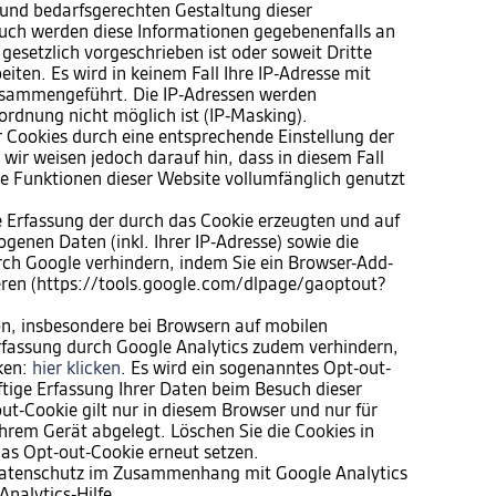
und bedarfsgerechten Gestaltung dieser
 Auch werden diese Informationen gegebenenfalls an
 gesetzlich vorgeschrieben ist oder soweit Dritte
iten. Es wird in keinem Fall Ihre IP-Adresse mit
sammengeführt. Die IP-Adressen werden
ordnung nicht möglich ist (IP-Masking).
er Cookies durch eine entsprechende Einstellung der
wir weisen jedoch darauf hin, dass in diesem Fall
he Funktionen dieser Website vollumfänglich genutzt
e Erfassung der durch das Cookie erzeugten und auf
genen Daten (inkl. Ihrer IP-Adresse) sowie die
rch Google verhindern, indem Sie ein Browser-Add-
ieren (https://tools.google.com/dlpage/gaoptout?
n, insbesondere bei Browsern auf mobilen
rfassung durch Google Analytics zudem verhindern,
cken:
hier klicken
. Es wird ein sogenanntes Opt-out-
ftige Erfassung Ihrer Daten beim Besuch dieser
ut-Cookie gilt nur in diesem Browser und nur für
hrem Gerät abgelegt. Löschen Sie die Cookies in
as Opt-out-Cookie erneut setzen.
Datenschutz im Zusammenhang mit Google Analytics
Analytics-Hilfe