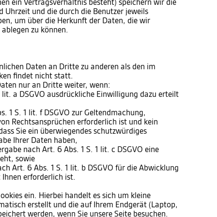
en ein Vertragsverhältnis besteht) speichern wir die
 Uhrzeit und die durch die Benutzer jeweils
, um über die Herkunft der Daten, die wir
t ablegen zu können.
nlichen Daten an Dritte zu anderen als den im
n findet nicht statt.
aten nur an Dritte weiter, wenn:
 1 lit. a DSGVO ausdrückliche Einwilligung dazu erteilt
s. 1 S. 1 lit. f DSGVO zur Geltendmachung,
on Rechtsansprüchen erforderlich ist und kein
dass Sie ein überwiegendes schutzwürdiges
abe Ihrer Daten haben,
tergabe nach Art. 6 Abs. 1 S. 1 lit. c DSGVO eine
teht, sowie
ach Art. 6 Abs. 1 S. 1 lit. b DSGVO für die Abwicklung
Ihnen erforderlich ist.
ookies ein. Hierbei handelt es sich um kleine
matisch erstellt und die auf Ihrem Endgerät (Laptop,
peichert werden, wenn Sie unsere Seite besuchen.