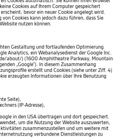
ren Cookies automatisch. Sie können Ihren Browser
s keine Cookies auf Ihrem Computer gespeichert
 erscheint, bevor ein neuer Cookie angelegt wird.
g von Cookies kann jedoch dazu führen, dass Sie
r Website nutzen können.
hten Gestaltung und fortlaufenden Optimierung
gle Analytics, ein Webanalysedienst der Google Inc.
/de/about/) (1600 Amphitheatre Parkway, Mountain
lgenden „Google“). In diesem Zusammenhang
ngsprofile erstellt und Cookies (siehe unter Ziff. 4)
kie erzeugten Informationen über Ihre Benutzung
te Seite),
chners (IP-Adresse),
oogle in den USA übertragen und dort gespeichert.
rwendet, um die Nutzung der Website auszuwerten,
aktivitäten zusammenzustellen und um weitere mit
nternetnutzung verbundene Dienstleistungen zu