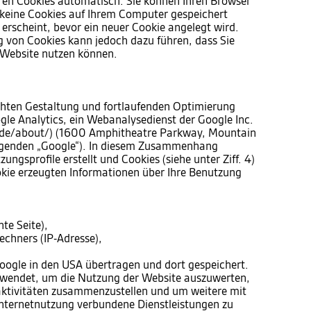
ren Cookies automatisch. Sie können Ihren Browser
s keine Cookies auf Ihrem Computer gespeichert
 erscheint, bevor ein neuer Cookie angelegt wird.
g von Cookies kann jedoch dazu führen, dass Sie
r Website nutzen können.
hten Gestaltung und fortlaufenden Optimierung
gle Analytics, ein Webanalysedienst der Google Inc.
/de/about/) (1600 Amphitheatre Parkway, Mountain
lgenden „Google“). In diesem Zusammenhang
ngsprofile erstellt und Cookies (siehe unter Ziff. 4)
kie erzeugten Informationen über Ihre Benutzung
te Seite),
chners (IP-Adresse),
oogle in den USA übertragen und dort gespeichert.
rwendet, um die Nutzung der Website auszuwerten,
aktivitäten zusammenzustellen und um weitere mit
nternetnutzung verbundene Dienstleistungen zu