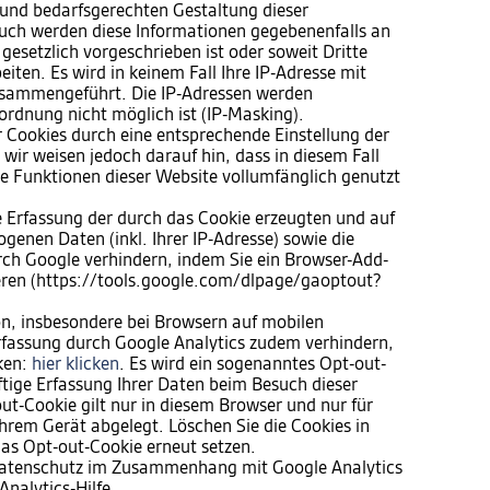
und bedarfsgerechten Gestaltung dieser
 Auch werden diese Informationen gegebenenfalls an
 gesetzlich vorgeschrieben ist oder soweit Dritte
iten. Es wird in keinem Fall Ihre IP-Adresse mit
sammengeführt. Die IP-Adressen werden
ordnung nicht möglich ist (IP-Masking).
er Cookies durch eine entsprechende Einstellung der
wir weisen jedoch darauf hin, dass in diesem Fall
he Funktionen dieser Website vollumfänglich genutzt
e Erfassung der durch das Cookie erzeugten und auf
genen Daten (inkl. Ihrer IP-Adresse) sowie die
rch Google verhindern, indem Sie ein Browser-Add-
ieren (https://tools.google.com/dlpage/gaoptout?
n, insbesondere bei Browsern auf mobilen
rfassung durch Google Analytics zudem verhindern,
cken:
hier klicken
. Es wird ein sogenanntes Opt-out-
ftige Erfassung Ihrer Daten beim Besuch dieser
ut-Cookie gilt nur in diesem Browser und nur für
hrem Gerät abgelegt. Löschen Sie die Cookies in
as Opt-out-Cookie erneut setzen.
Datenschutz im Zusammenhang mit Google Analytics
Analytics-Hilfe