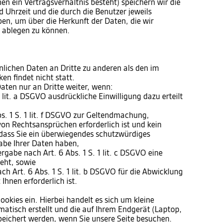
en ein Vertragsverhältnis besteht) speichern wir die
 Uhrzeit und die durch die Benutzer jeweils
, um über die Herkunft der Daten, die wir
t ablegen zu können.
nlichen Daten an Dritte zu anderen als den im
n findet nicht statt.
aten nur an Dritte weiter, wenn:
 1 lit. a DSGVO ausdrückliche Einwilligung dazu erteilt
s. 1 S. 1 lit. f DSGVO zur Geltendmachung,
on Rechtsansprüchen erforderlich ist und kein
dass Sie ein überwiegendes schutzwürdiges
abe Ihrer Daten haben,
tergabe nach Art. 6 Abs. 1 S. 1 lit. c DSGVO eine
teht, sowie
ach Art. 6 Abs. 1 S. 1 lit. b DSGVO für die Abwicklung
Ihnen erforderlich ist.
ookies ein. Hierbei handelt es sich um kleine
matisch erstellt und die auf Ihrem Endgerät (Laptop,
peichert werden, wenn Sie unsere Seite besuchen.