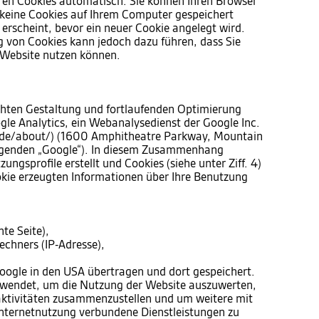
ren Cookies automatisch. Sie können Ihren Browser
s keine Cookies auf Ihrem Computer gespeichert
 erscheint, bevor ein neuer Cookie angelegt wird.
g von Cookies kann jedoch dazu führen, dass Sie
r Website nutzen können.
hten Gestaltung und fortlaufenden Optimierung
gle Analytics, ein Webanalysedienst der Google Inc.
/de/about/) (1600 Amphitheatre Parkway, Mountain
lgenden „Google“). In diesem Zusammenhang
ngsprofile erstellt und Cookies (siehe unter Ziff. 4)
kie erzeugten Informationen über Ihre Benutzung
te Seite),
chners (IP-Adresse),
oogle in den USA übertragen und dort gespeichert.
rwendet, um die Nutzung der Website auszuwerten,
aktivitäten zusammenzustellen und um weitere mit
nternetnutzung verbundene Dienstleistungen zu