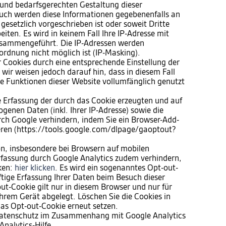
und bedarfsgerechten Gestaltung dieser
 Auch werden diese Informationen gegebenenfalls an
 gesetzlich vorgeschrieben ist oder soweit Dritte
iten. Es wird in keinem Fall Ihre IP-Adresse mit
sammengeführt. Die IP-Adressen werden
ordnung nicht möglich ist (IP-Masking).
er Cookies durch eine entsprechende Einstellung der
wir weisen jedoch darauf hin, dass in diesem Fall
he Funktionen dieser Website vollumfänglich genutzt
e Erfassung der durch das Cookie erzeugten und auf
genen Daten (inkl. Ihrer IP-Adresse) sowie die
rch Google verhindern, indem Sie ein Browser-Add-
ieren (https://tools.google.com/dlpage/gaoptout?
n, insbesondere bei Browsern auf mobilen
rfassung durch Google Analytics zudem verhindern,
cken:
hier klicken
. Es wird ein sogenanntes Opt-out-
ftige Erfassung Ihrer Daten beim Besuch dieser
ut-Cookie gilt nur in diesem Browser und nur für
hrem Gerät abgelegt. Löschen Sie die Cookies in
as Opt-out-Cookie erneut setzen.
Datenschutz im Zusammenhang mit Google Analytics
Analytics-Hilfe