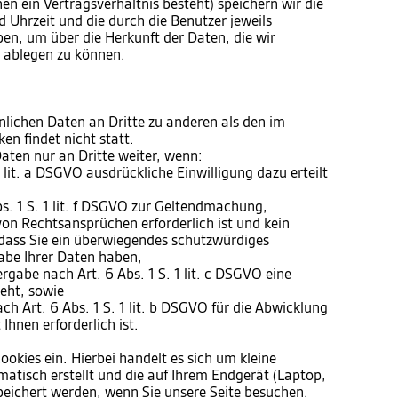
en ein Vertragsverhältnis besteht) speichern wir die
 Uhrzeit und die durch die Benutzer jeweils
, um über die Herkunft der Daten, die wir
t ablegen zu können.
nlichen Daten an Dritte zu anderen als den im
n findet nicht statt.
aten nur an Dritte weiter, wenn:
 1 lit. a DSGVO ausdrückliche Einwilligung dazu erteilt
s. 1 S. 1 lit. f DSGVO zur Geltendmachung,
on Rechtsansprüchen erforderlich ist und kein
dass Sie ein überwiegendes schutzwürdiges
abe Ihrer Daten haben,
tergabe nach Art. 6 Abs. 1 S. 1 lit. c DSGVO eine
teht, sowie
ach Art. 6 Abs. 1 S. 1 lit. b DSGVO für die Abwicklung
Ihnen erforderlich ist.
ookies ein. Hierbei handelt es sich um kleine
matisch erstellt und die auf Ihrem Endgerät (Laptop,
peichert werden, wenn Sie unsere Seite besuchen.