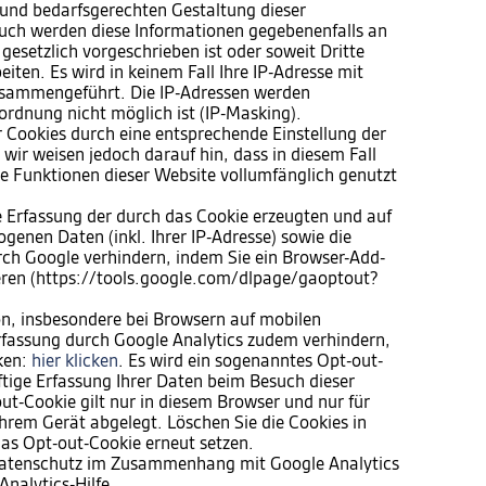
und bedarfsgerechten Gestaltung dieser
 Auch werden diese Informationen gegebenenfalls an
 gesetzlich vorgeschrieben ist oder soweit Dritte
iten. Es wird in keinem Fall Ihre IP-Adresse mit
sammengeführt. Die IP-Adressen werden
ordnung nicht möglich ist (IP-Masking).
er Cookies durch eine entsprechende Einstellung der
wir weisen jedoch darauf hin, dass in diesem Fall
he Funktionen dieser Website vollumfänglich genutzt
e Erfassung der durch das Cookie erzeugten und auf
genen Daten (inkl. Ihrer IP-Adresse) sowie die
rch Google verhindern, indem Sie ein Browser-Add-
ieren (https://tools.google.com/dlpage/gaoptout?
n, insbesondere bei Browsern auf mobilen
rfassung durch Google Analytics zudem verhindern,
cken:
hier klicken
. Es wird ein sogenanntes Opt-out-
ftige Erfassung Ihrer Daten beim Besuch dieser
ut-Cookie gilt nur in diesem Browser und nur für
hrem Gerät abgelegt. Löschen Sie die Cookies in
as Opt-out-Cookie erneut setzen.
Datenschutz im Zusammenhang mit Google Analytics
Analytics-Hilfe