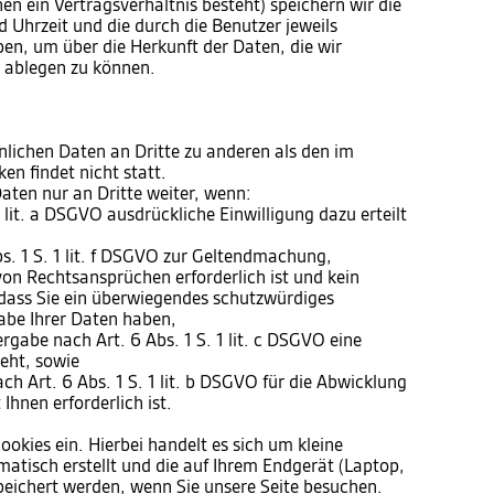
en ein Vertragsverhältnis besteht) speichern wir die
 Uhrzeit und die durch die Benutzer jeweils
, um über die Herkunft der Daten, die wir
t ablegen zu können.
nlichen Daten an Dritte zu anderen als den im
n findet nicht statt.
aten nur an Dritte weiter, wenn:
 1 lit. a DSGVO ausdrückliche Einwilligung dazu erteilt
s. 1 S. 1 lit. f DSGVO zur Geltendmachung,
on Rechtsansprüchen erforderlich ist und kein
dass Sie ein überwiegendes schutzwürdiges
abe Ihrer Daten haben,
tergabe nach Art. 6 Abs. 1 S. 1 lit. c DSGVO eine
teht, sowie
ach Art. 6 Abs. 1 S. 1 lit. b DSGVO für die Abwicklung
Ihnen erforderlich ist.
ookies ein. Hierbei handelt es sich um kleine
matisch erstellt und die auf Ihrem Endgerät (Laptop,
peichert werden, wenn Sie unsere Seite besuchen.