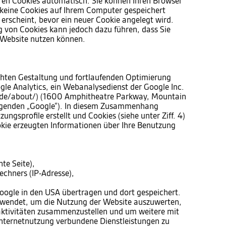
ren Cookies automatisch. Sie können Ihren Browser
s keine Cookies auf Ihrem Computer gespeichert
 erscheint, bevor ein neuer Cookie angelegt wird.
g von Cookies kann jedoch dazu führen, dass Sie
r Website nutzen können.
hten Gestaltung und fortlaufenden Optimierung
gle Analytics, ein Webanalysedienst der Google Inc.
/de/about/) (1600 Amphitheatre Parkway, Mountain
lgenden „Google“). In diesem Zusammenhang
ngsprofile erstellt und Cookies (siehe unter Ziff. 4)
kie erzeugten Informationen über Ihre Benutzung
te Seite),
chners (IP-Adresse),
oogle in den USA übertragen und dort gespeichert.
rwendet, um die Nutzung der Website auszuwerten,
aktivitäten zusammenzustellen und um weitere mit
nternetnutzung verbundene Dienstleistungen zu