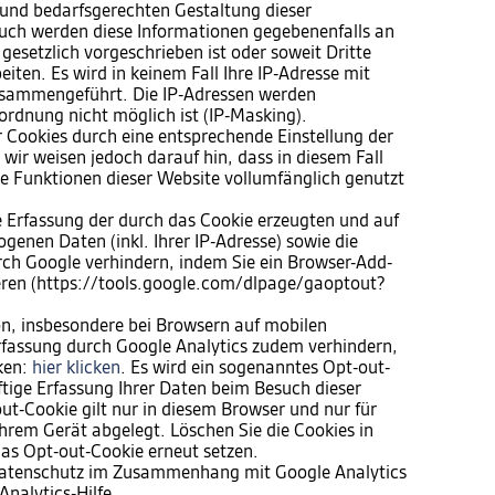
und bedarfsgerechten Gestaltung dieser
 Auch werden diese Informationen gegebenenfalls an
 gesetzlich vorgeschrieben ist oder soweit Dritte
iten. Es wird in keinem Fall Ihre IP-Adresse mit
sammengeführt. Die IP-Adressen werden
ordnung nicht möglich ist (IP-Masking).
er Cookies durch eine entsprechende Einstellung der
wir weisen jedoch darauf hin, dass in diesem Fall
he Funktionen dieser Website vollumfänglich genutzt
e Erfassung der durch das Cookie erzeugten und auf
genen Daten (inkl. Ihrer IP-Adresse) sowie die
rch Google verhindern, indem Sie ein Browser-Add-
ieren (https://tools.google.com/dlpage/gaoptout?
n, insbesondere bei Browsern auf mobilen
rfassung durch Google Analytics zudem verhindern,
cken:
hier klicken
. Es wird ein sogenanntes Opt-out-
ftige Erfassung Ihrer Daten beim Besuch dieser
ut-Cookie gilt nur in diesem Browser und nur für
hrem Gerät abgelegt. Löschen Sie die Cookies in
as Opt-out-Cookie erneut setzen.
Datenschutz im Zusammenhang mit Google Analytics
Analytics-Hilfe