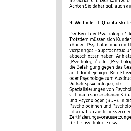
Bereichen ein. Dies kann zu b
Achten Sie daher ggf. auch au
9. Wo finde ich Qualitätskrit
Der Beruf der Psychologin / de
Trotzdem müssen sich Kunden 
können. Psychologinnen und P
vierjähriges Hauptfachstudiu
abgeschlossen haben. Anbieter
„Psychologin“ oder „Psycholo
die Befähigung gegen das Ges
auch für diejenigen Berufsbez
oder Psychologe zum Ausdruck
Verkehrspsychologen, etc.
Spezialisierungen von Psycho
sich nach vorgegebenen Krite
und Psychologen (BDP). In die
Psychologinnen und Psychologe
Information auch Links zu de
Zertifizierungsvoraussetzunge
Rechtspsychologie usw.