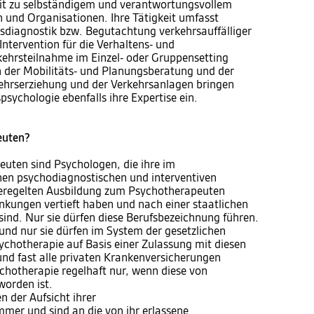
it zu selbständigem und verantwortungsvollem
 und Organisationen. Ihre Tätigkeit umfasst
sdiagnostik bzw. Begutachtung verkehrsauffälliger
 Intervention für die Verhaltens- und
kehrsteilnahme im Einzel- oder Gruppensetting
n der Mobilitäts- und Planungsberatung und der
ehrserziehung und der Verkehrsanlagen bringen
sychologie ebenfalls ihre Expertise ein.
euten?
uten sind Psychologen, die ihre im
en psychodiagnostischen und interventiven
 geregelten Ausbildung zum Psychotherapeuten
nkungen vertieft haben und nach einer staatlichen
ind. Nur sie dürfen diese Berufsbezeichnung führen.
und nur sie dürfen im System der gesetzlichen
hotherapie auf Basis einer Zulassung mit diesen
und fast alle privaten Krankenversicherungen
ychotherapie regelhaft nur, wenn diese von
orden ist.
 der Aufsicht ihrer
er und sind an die von ihr erlassene