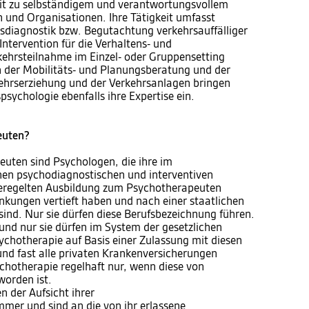
it zu selbständigem und verantwortungsvollem
 und Organisationen. Ihre Tätigkeit umfasst
sdiagnostik bzw. Begutachtung verkehrsauffälliger
 Intervention für die Verhaltens- und
kehrsteilnahme im Einzel- oder Gruppensetting
n der Mobilitäts- und Planungsberatung und der
ehrserziehung und der Verkehrsanlagen bringen
sychologie ebenfalls ihre Expertise ein.
euten?
uten sind Psychologen, die ihre im
en psychodiagnostischen und interventiven
 geregelten Ausbildung zum Psychotherapeuten
nkungen vertieft haben und nach einer staatlichen
ind. Nur sie dürfen diese Berufsbezeichnung führen.
und nur sie dürfen im System der gesetzlichen
hotherapie auf Basis einer Zulassung mit diesen
und fast alle privaten Krankenversicherungen
ychotherapie regelhaft nur, wenn diese von
orden ist.
 der Aufsicht ihrer
er und sind an die von ihr erlassene