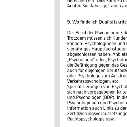
Bereichen ein. Dies kann zu b
Achten Sie daher ggf. auch au
9. Wo finde ich Qualitätskrit
Der Beruf der Psychologin / de
Trotzdem müssen sich Kunden 
können. Psychologinnen und P
vierjähriges Hauptfachstudiu
abgeschlossen haben. Anbieter
„Psychologin“ oder „Psycholo
die Befähigung gegen das Ges
auch für diejenigen Berufsbez
oder Psychologe zum Ausdruck
Verkehrspsychologen, etc.
Spezialisierungen von Psycho
sich nach vorgegebenen Krite
und Psychologen (BDP). In die
Psychologinnen und Psychologe
Information auch Links zu de
Zertifizierungsvoraussetzunge
Rechtspsychologie usw.