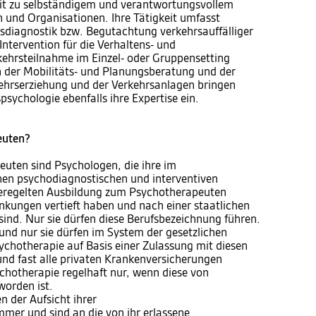
it zu selbständigem und verantwortungsvollem
 und Organisationen. Ihre Tätigkeit umfasst
sdiagnostik bzw. Begutachtung verkehrsauffälliger
 Intervention für die Verhaltens- und
kehrsteilnahme im Einzel- oder Gruppensetting
n der Mobilitäts- und Planungsberatung und der
ehrserziehung und der Verkehrsanlagen bringen
sychologie ebenfalls ihre Expertise ein.
euten?
uten sind Psychologen, die ihre im
en psychodiagnostischen und interventiven
 geregelten Ausbildung zum Psychotherapeuten
nkungen vertieft haben und nach einer staatlichen
ind. Nur sie dürfen diese Berufsbezeichnung führen.
und nur sie dürfen im System der gesetzlichen
hotherapie auf Basis einer Zulassung mit diesen
und fast alle privaten Krankenversicherungen
ychotherapie regelhaft nur, wenn diese von
orden ist.
 der Aufsicht ihrer
er und sind an die von ihr erlassene