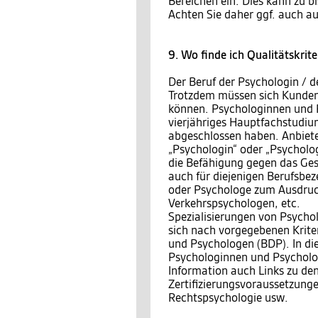
Bereichen ein. Dies kann zu b
Achten Sie daher ggf. auch au
9. Wo finde ich Qualitätskrit
Der Beruf der Psychologin / de
Trotzdem müssen sich Kunden 
können. Psychologinnen und P
vierjähriges Hauptfachstudiu
abgeschlossen haben. Anbieter
„Psychologin“ oder „Psycholo
die Befähigung gegen das Ges
auch für diejenigen Berufsbez
oder Psychologe zum Ausdruck
Verkehrspsychologen, etc.
Spezialisierungen von Psycho
sich nach vorgegebenen Krite
und Psychologen (BDP). In die
Psychologinnen und Psychologe
Information auch Links zu de
Zertifizierungsvoraussetzunge
Rechtspsychologie usw.