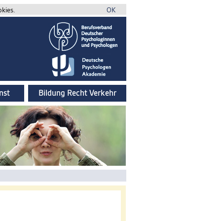
okies.
OK
nst
Bildung Recht Verkehr