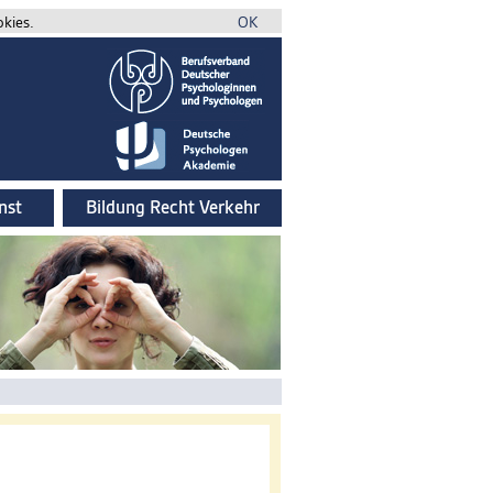
okies.
OK
nst
Bildung Recht Verkehr