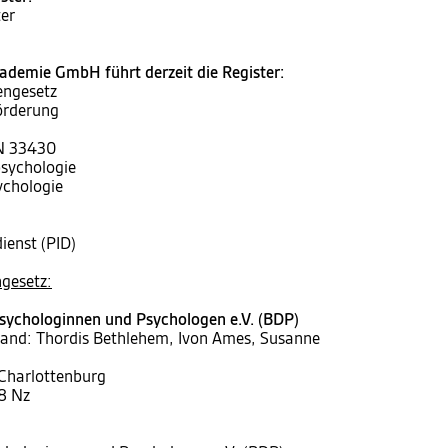
er
demie GmbH führt derzeit die Register:
engesetz
örderung
IN 33430
psychologie
ychologie
ienst (PID)
gesetz:
sychologinnen und Psychologen e.V. (BDP)
tand: Thordis Bethlehem, Ivon Ames, Susanne
 Charlottenburg
8 Nz