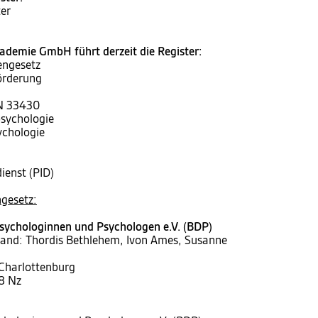
er
demie GmbH führt derzeit die Register:
engesetz
örderung
IN 33430
psychologie
ychologie
ienst (PID)
gesetz:
sychologinnen und Psychologen e.V. (BDP)
tand: Thordis Bethlehem, Ivon Ames, Susanne
 Charlottenburg
8 Nz