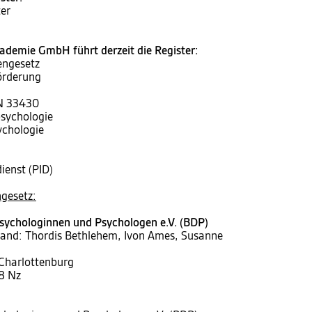
er
demie GmbH führt derzeit die Register:
engesetz
örderung
IN 33430
psychologie
ychologie
ienst (PID)
gesetz:
sychologinnen und Psychologen e.V. (BDP)
tand: Thordis Bethlehem, Ivon Ames, Susanne
 Charlottenburg
8 Nz