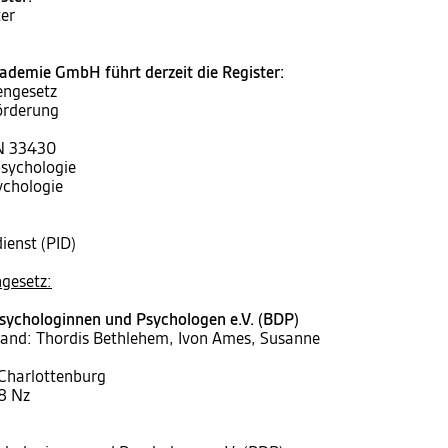
er
demie GmbH führt derzeit die Register:
engesetz
örderung
IN 33430
psychologie
ychologie
ienst (PID)
gesetz:
sychologinnen und Psychologen e.V. (BDP)
tand: Thordis Bethlehem, Ivon Ames, Susanne
 Charlottenburg
8 Nz