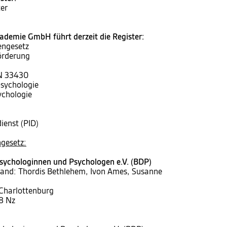
er
demie GmbH führt derzeit die Register:
engesetz
örderung
IN 33430
psychologie
ychologie
ienst (PID)
gesetz:
sychologinnen und Psychologen e.V. (BDP)
tand: Thordis Bethlehem, Ivon Ames, Susanne
 Charlottenburg
8 Nz