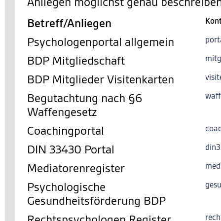
Anliegen möglichst genau beschreiben
Betreff/Anliegen
Kon
Psychologenportal allgemein
port
BDP Mitgliedschaft
mitg
BDP Mitglieder Visitenkarten
visi
Begutachtung nach §6
waff
Waffengesetz
Coachingportal
coac
DIN 33430 Portal
din
Mediatorenregister
med
Psychologische
gesu
Gesundheitsförderung BDP
Rechtspsychologen Register
rech