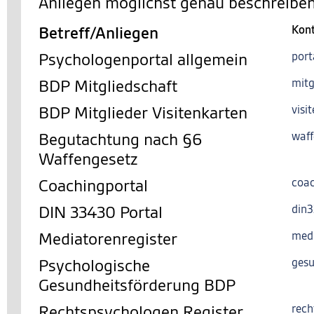
Anliegen möglichst genau beschreiben
Betreff/Anliegen
Kon
Psychologenportal allgemein
port
BDP Mitgliedschaft
mitg
BDP Mitglieder Visitenkarten
visi
Begutachtung nach §6
waff
Waffengesetz
Coachingportal
coac
DIN 33430 Portal
din
Mediatorenregister
med
Psychologische
gesu
Gesundheitsförderung BDP
Rechtspsychologen Register
rech