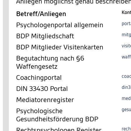
Anliegen möglichst genau beschreiben
Betreff/Anliegen
Kon
Psychologenportal allgemein
port
BDP Mitgliedschaft
mitg
BDP Mitglieder Visitenkarten
visi
Begutachtung nach §6
waff
Waffengesetz
Coachingportal
coac
DIN 33430 Portal
din
Mediatorenregister
med
Psychologische
gesu
Gesundheitsförderung BDP
Rechtspsychologen Register
rech