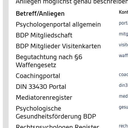
Anliegen möglichst genau beschreiben
Betreff/Anliegen
Kon
Psychologenportal allgemein
port
BDP Mitgliedschaft
mitg
BDP Mitglieder Visitenkarten
visi
Begutachtung nach §6
waff
Waffengesetz
Coachingportal
coac
DIN 33430 Portal
din
Mediatorenregister
med
Psychologische
gesu
Gesundheitsförderung BDP
Rechtspsychologen Register
rech