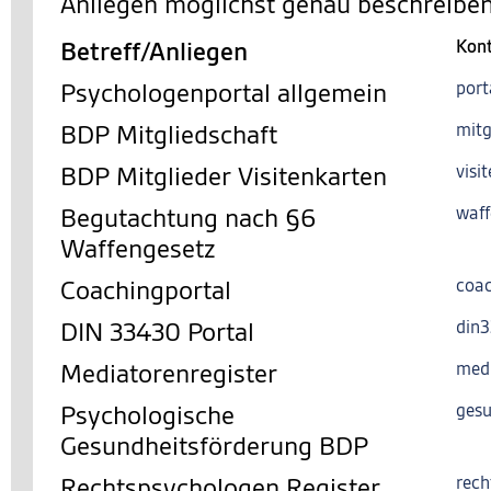
Anliegen möglichst genau beschreiben
Betreff/Anliegen
Kon
Psychologenportal allgemein
port
BDP Mitgliedschaft
mitg
BDP Mitglieder Visitenkarten
visi
Begutachtung nach §6
waff
Waffengesetz
Coachingportal
coac
DIN 33430 Portal
din
Mediatorenregister
med
Psychologische
gesu
Gesundheitsförderung BDP
Rechtspsychologen Register
rech