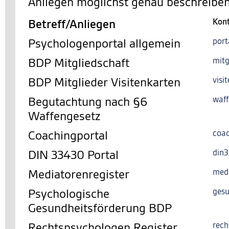
Anliegen möglichst genau beschreiben
Betreff/Anliegen
Kon
Psychologenportal allgemein
port
BDP Mitgliedschaft
mitg
BDP Mitglieder Visitenkarten
visi
Begutachtung nach §6
waff
Waffengesetz
Coachingportal
coac
DIN 33430 Portal
din
Mediatorenregister
med
Psychologische
gesu
Gesundheitsförderung BDP
Rechtspsychologen Register
rech