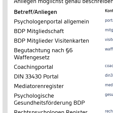
Anliegen möglichst genau beschreiben
Betreff/Anliegen
Kon
Psychologenportal allgemein
port
BDP Mitgliedschaft
mitg
BDP Mitglieder Visitenkarten
visi
Begutachtung nach §6
waff
Waffengesetz
Coachingportal
coac
DIN 33430 Portal
din
Mediatorenregister
med
Psychologische
gesu
Gesundheitsförderung BDP
Rechtspsychologen Register
rech