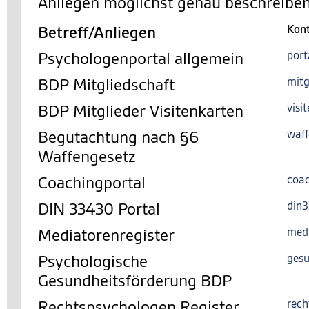
Anliegen möglichst genau beschreiben
Betreff/Anliegen
Kon
Psychologenportal allgemein
port
BDP Mitgliedschaft
mitg
BDP Mitglieder Visitenkarten
visi
Begutachtung nach §6
waff
Waffengesetz
Coachingportal
coac
DIN 33430 Portal
din
Mediatorenregister
med
Psychologische
gesu
Gesundheitsförderung BDP
Rechtspsychologen Register
rech