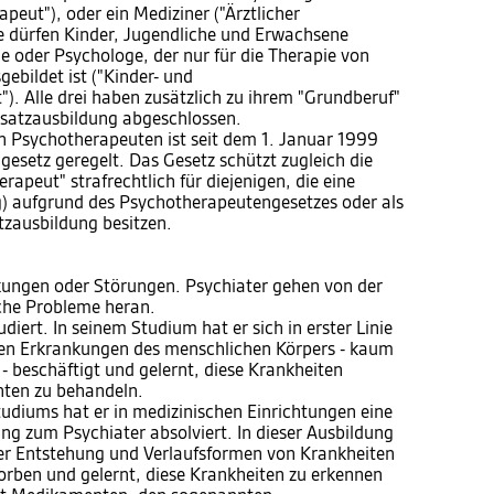
peut"), oder ein Mediziner ("Ärztlicher
de dürfen Kinder, Jugendliche und Erwachsene
e oder Psychologe, der nur für die Therapie von
ebildet ist ("Kinder- und
. Alle drei haben zusätzlich zu ihrem "Grundberuf"
usatzausbildung abgeschlossen.
n Psychotherapeuten ist seit dem 1. Januar 1999
esetz geregelt. Das Gesetz schützt zugleich die
apeut" strafrechtlich für diejenigen, die eine
) aufgrund des Psychotherapeutengesetzes oder als
tzausbildung besitzen.
nkungen oder Störungen. Psychiater gehen von der
sche Probleme heran.
diert. In seinem Studium hat er sich in erster Linie
den Erkrankungen des menschlichen Körpers - kaum
 beschäftigt und gelernt, diese Krankheiten
ten zu behandeln.
udiums hat er in medizinischen Einrichtungen eine
ng zum Psychiater absolviert. In dieser Ausbildung
über Entstehung und Verlaufsformen von Krankheiten
orben und gelernt, diese Krankheiten zu erkennen