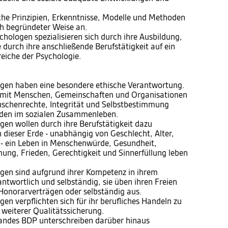
he Prinzipien, Erkenntnisse, Modelle und Methoden
ch begründeter Weise an.
hologen spezialisieren sich durch ihre Ausbildung,
 durch ihre anschließende Berufstätigkeit auf ein
iche der Psychologie.
gen haben eine besondere ethische Verantwortung.
 mit Menschen, Gemeinschaften und Organisationen
schenrechte, Integrität und Selbstbestimmung
eden im sozialen Zusammenleben.
en wollen durch ihre Berufstätigkeit dazu
 dieser Erde - unabhängig von Geschlecht, Alter,
n - ein Leben in Menschenwürde, Gesundheit,
ung, Frieden, Gerechtigkeit und Sinnerfüllung leben
gen sind aufgrund ihrer Kompetenz in ihrem
ntwortlich und selbständig, sie üben ihren Freien
 Honorarverträgen oder selbständig aus.
n verpflichten sich für ihr berufliches Handeln zu
 weiterer Qualitätssicherung.
bandes BDP unterschreiben darüber hinaus