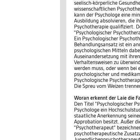
seelisch-körperliche Gesundh
wissenschaftlichen Psychothe
kann der Psychologe eine min
Ausbildung absolvieren, die i
Psychotherapie qualifiziert. 
"Psychologischer Psychother
Ein Psychologischer Psychot
Behandlungsansatz ist ein and
psychologischen Mitteln dabe
Auseinandersetzung mit ihren
Verhaltensweisen zu überwind
werden muss, oder wenn bei 
psychologischer und medikame
Psychologische Psychotherap
Die Spreu vom Weizen trenne
Woran erkennt der Laie die F
Den Titel "Psychologischer Ps
Psychologe ein Hochschulstud
staatliche Anerkennung seine
Approbation besitzt. Außer di
"Psychotherapeut" bezeichne
psychotherapeutische Zusatza
Jugendlichenpsychotherapeut