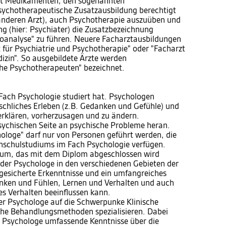
it Medikamenten, den sogenannten
sychotherapeutische Zusatzausbildung berechtigt
 anderen Arzt), auch Psychotherapie auszuüben und
g (hier: Psychiater) die Zusatzbezeichnung
oanalyse" zu führen. Neuere Facharztausbildungen
t für Psychiatrie und Psychotherapie" oder "Facharzt
izin". So ausgebildete Ärzte werden
he Psychotherapeuten" bezeichnet.
Fach Psychologie studiert hat. Psychologen
schliches Erleben (z.B. Gedanken und Gefühle) und
erklären, vorherzusagen und zu ändern.
ychischen Seite an psychische Probleme heran.
ologe" darf nur von Personen geführt werden, die
hschulstudiums im Fach Psychologie verfügen.
um, das mit dem Diplom abgeschlossen wird
 der Psychologe in den verschiedenen Gebieten der
 gesicherte Erkenntnisse und ein umfangreiches
nken und Fühlen, Lernen und Verhalten und auch
s Verhalten beeinflussen kann.
r Psychologe auf die Schwerpunke Klinische
che Behandlungsmethoden spezialisieren. Dabei
e Psychologe umfassende Kenntnisse über die