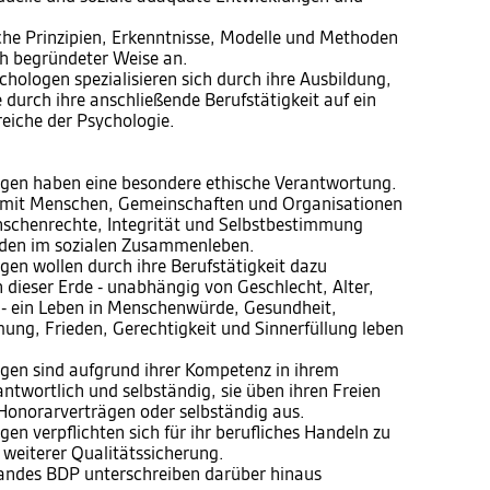
he Prinzipien, Erkenntnisse, Modelle und Methoden
ch begründeter Weise an.
hologen spezialisieren sich durch ihre Ausbildung,
 durch ihre anschließende Berufstätigkeit auf ein
iche der Psychologie.
gen haben eine besondere ethische Verantwortung.
 mit Menschen, Gemeinschaften und Organisationen
schenrechte, Integrität und Selbstbestimmung
eden im sozialen Zusammenleben.
en wollen durch ihre Berufstätigkeit dazu
 dieser Erde - unabhängig von Geschlecht, Alter,
n - ein Leben in Menschenwürde, Gesundheit,
ung, Frieden, Gerechtigkeit und Sinnerfüllung leben
gen sind aufgrund ihrer Kompetenz in ihrem
ntwortlich und selbständig, sie üben ihren Freien
 Honorarverträgen oder selbständig aus.
n verpflichten sich für ihr berufliches Handeln zu
 weiterer Qualitätssicherung.
bandes BDP unterschreiben darüber hinaus