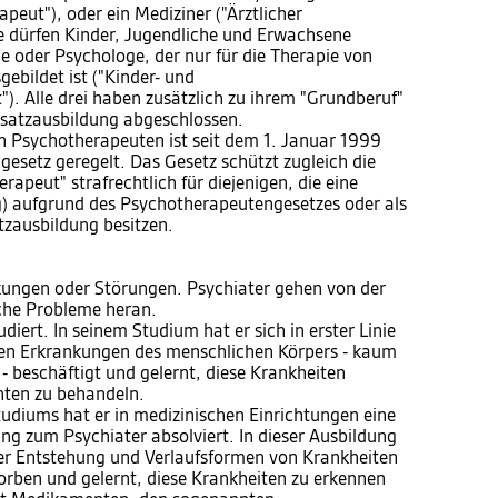
peut"), oder ein Mediziner ("Ärztlicher
de dürfen Kinder, Jugendliche und Erwachsene
e oder Psychologe, der nur für die Therapie von
ebildet ist ("Kinder- und
. Alle drei haben zusätzlich zu ihrem "Grundberuf"
usatzausbildung abgeschlossen.
n Psychotherapeuten ist seit dem 1. Januar 1999
esetz geregelt. Das Gesetz schützt zugleich die
apeut" strafrechtlich für diejenigen, die eine
) aufgrund des Psychotherapeutengesetzes oder als
tzausbildung besitzen.
nkungen oder Störungen. Psychiater gehen von der
sche Probleme heran.
diert. In seinem Studium hat er sich in erster Linie
den Erkrankungen des menschlichen Körpers - kaum
 beschäftigt und gelernt, diese Krankheiten
ten zu behandeln.
udiums hat er in medizinischen Einrichtungen eine
ng zum Psychiater absolviert. In dieser Ausbildung
über Entstehung und Verlaufsformen von Krankheiten
orben und gelernt, diese Krankheiten zu erkennen