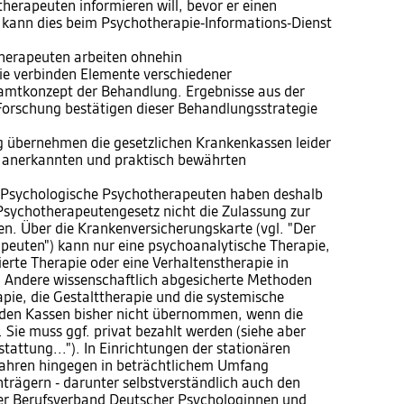
herapeuten informieren will, bevor er einen
kann dies beim Psychotherapie-Informations-Dienst
herapeuten arbeiten ohnehin
ie verbinden Elemente verschiedener
amtkonzept der Behandlung. Ergebnisse aus der
Forschung bestätigen dieser Behandlungsstrategie
 übernehmen die gesetzlichen Krankenkassen leider
ch anerkannten und praktisch bewährten
.
ete Psychologische Psychotherapeuten haben deshalb
sychotherapeutengesetz nicht die Zulassung zur
. Über die Krankenversicherungskarte (vgl. "Der
euten") kann nur eine psychoanalytische Therapie,
ierte Therapie oder eine Verhaltenstherapie in
Andere wissenschaftlich abgesicherte Methoden
pie, die Gestalttherapie und die systemische
 den Kassen bisher nicht übernommen, wenn die
Sie muss ggf. privat bezahlt werden (siehe aber
tattung..."). In Einrichtungen der stationären
fahren hingegen in beträchtlichem Umfang
trägern - darunter selbstverständlich auch den
Der Berufsverband Deutscher Psychologinnen und