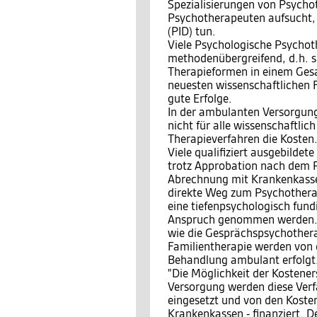
Spezialisierungen von Psychot
Psychotherapeuten aufsucht, 
(PID) tun.
Viele Psychologische Psychot
methodenübergreifend, d.h. s
Therapieformen in einem Ges
neuesten wissenschaftlichen 
gute Erfolge.
In der ambulanten Versorgung
nicht für alle wissenschaftli
Therapieverfahren die Kosten
Viele qualifiziert ausgebild
trotz Approbation nach dem P
Abrechnung mit Krankenkassen
direkte Weg zum Psychotherap
eine tiefenpsychologisch fund
Anspruch genommen werden. 
wie die Gesprächspsychothera
Familientherapie werden von
Behandlung ambulant erfolgt. 
"Die Möglichkeit der Kosteners
Versorgung werden diese Ver
eingesetzt und von den Kosten
Krankenkassen - finanziert. 