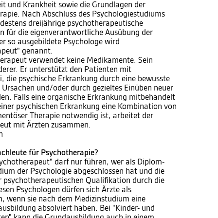
eit und Krankheit sowie die Grundlagen der
rapie. Nach Abschluss des Psychologiestudiums
destens dreijährige psychotherapeutische
hn für die eigenverantwortliche Ausübung der
Der so ausgebildete Psychologe wird
apeut" genannt.
herapeut verwendet keine Medikamente. Sein
erer. Er unterstützt den Patienten mit
i, die psychische Erkrankung durch eine bewusste
 Ursachen und/oder durch gezieltes Einüben neuer
en. Falls eine organische Erkrankung mitbehandelt
einer psychischen Erkrankung eine Kombination von
ntöser Therapie notwendig ist, arbeitet der
eut mit Ärzten zusammen.
n
achleute für Psychotherapie?
ychotherapeut" darf nur führen, wer als Diplom-
ium der Psychologie abgeschlossen hat und die
r psychotherapeutischen Qualifikation durch die
esen Psychologen dürfen sich Ärzte als
n, wenn sie nach dem Medizinstudium eine
usbildung absolviert haben. Bei "Kinder- und
en" kann die Grundausbildung auch in einem