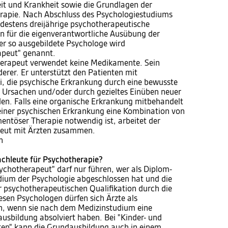
eit und Krankheit sowie die Grundlagen der
rapie. Nach Abschluss des Psychologiestudiums
destens dreijährige psychotherapeutische
hn für die eigenverantwortliche Ausübung der
Der so ausgebildete Psychologe wird
apeut" genannt.
herapeut verwendet keine Medikamente. Sein
erer. Er unterstützt den Patienten mit
i, die psychische Erkrankung durch eine bewusste
 Ursachen und/oder durch gezieltes Einüben neuer
en. Falls eine organische Erkrankung mitbehandelt
einer psychischen Erkrankung eine Kombination von
ntöser Therapie notwendig ist, arbeitet der
eut mit Ärzten zusammen.
n
achleute für Psychotherapie?
ychotherapeut" darf nur führen, wer als Diplom-
ium der Psychologie abgeschlossen hat und die
r psychotherapeutischen Qualifikation durch die
esen Psychologen dürfen sich Ärzte als
n, wenn sie nach dem Medizinstudium eine
usbildung absolviert haben. Bei "Kinder- und
en" kann die Grundausbildung auch in einem