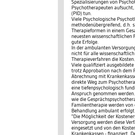
Spezialisierungen von Psychot
Psychotherapeuten aufsucht, 
(PID) tun.
Viele Psychologische Psychot
methodenübergreifend, d.h. s
Therapieformen in einem Ges
neuesten wissenschaftlichen 
gute Erfolge.
In der ambulanten Versorgung
nicht für alle wissenschaftli
Therapieverfahren die Kosten
Viele qualifiziert ausgebild
trotz Approbation nach dem P
Abrechnung mit Krankenkassen
direkte Weg zum Psychotherap
eine tiefenpsychologisch fund
Anspruch genommen werden. 
wie die Gesprächspsychothera
Familientherapie werden von
Behandlung ambulant erfolgt. 
"Die Möglichkeit der Kosteners
Versorgung werden diese Ver
eingesetzt und von den Kosten
Krankenkassen - finanziert. 