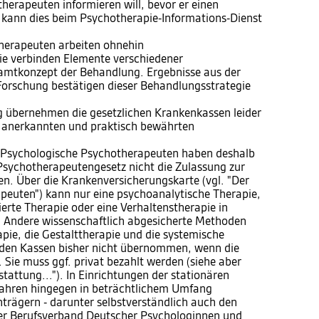
herapeuten informieren will, bevor er einen
kann dies beim Psychotherapie-Informations-Dienst
herapeuten arbeiten ohnehin
ie verbinden Elemente verschiedener
amtkonzept der Behandlung. Ergebnisse aus der
Forschung bestätigen dieser Behandlungsstrategie
 übernehmen die gesetzlichen Krankenkassen leider
ch anerkannten und praktisch bewährten
.
ete Psychologische Psychotherapeuten haben deshalb
sychotherapeutengesetz nicht die Zulassung zur
. Über die Krankenversicherungskarte (vgl. "Der
euten") kann nur eine psychoanalytische Therapie,
ierte Therapie oder eine Verhaltenstherapie in
Andere wissenschaftlich abgesicherte Methoden
pie, die Gestalttherapie und die systemische
 den Kassen bisher nicht übernommen, wenn die
Sie muss ggf. privat bezahlt werden (siehe aber
tattung..."). In Einrichtungen der stationären
fahren hingegen in beträchtlichem Umfang
trägern - darunter selbstverständlich auch den
Der Berufsverband Deutscher Psychologinnen und