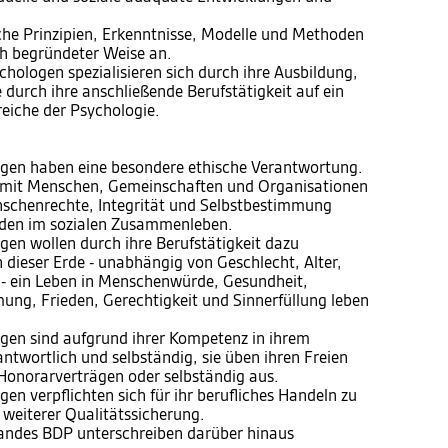
he Prinzipien, Erkenntnisse, Modelle und Methoden
ch begründeter Weise an.
hologen spezialisieren sich durch ihre Ausbildung,
 durch ihre anschließende Berufstätigkeit auf ein
iche der Psychologie.
gen haben eine besondere ethische Verantwortung.
 mit Menschen, Gemeinschaften und Organisationen
schenrechte, Integrität und Selbstbestimmung
eden im sozialen Zusammenleben.
en wollen durch ihre Berufstätigkeit dazu
 dieser Erde - unabhängig von Geschlecht, Alter,
n - ein Leben in Menschenwürde, Gesundheit,
ung, Frieden, Gerechtigkeit und Sinnerfüllung leben
gen sind aufgrund ihrer Kompetenz in ihrem
ntwortlich und selbständig, sie üben ihren Freien
 Honorarverträgen oder selbständig aus.
n verpflichten sich für ihr berufliches Handeln zu
 weiterer Qualitätssicherung.
bandes BDP unterschreiben darüber hinaus