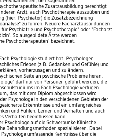
it Medikamenten, den sogenannten
sychotherapeutische Zusatzausbildung berechtigt
 anderen Arzt), auch Psychotherapie auszuüben und
g (hier: Psychiater) die Zusatzbezeichnung
oanalyse" zu führen. Neuere Facharztausbildungen
t für Psychiatrie und Psychotherapie" oder "Facharzt
izin". So ausgebildete Ärzte werden
he Psychotherapeuten" bezeichnet.
Fach Psychologie studiert hat. Psychologen
schliches Erleben (z.B. Gedanken und Gefühle) und
erklären, vorherzusagen und zu ändern.
ychischen Seite an psychische Probleme heran.
ologe" darf nur von Personen geführt werden, die
hschulstudiums im Fach Psychologie verfügen.
um, das mit dem Diplom abgeschlossen wird
 der Psychologe in den verschiedenen Gebieten der
 gesicherte Erkenntnisse und ein umfangreiches
nken und Fühlen, Lernen und Verhalten und auch
s Verhalten beeinflussen kann.
r Psychologe auf die Schwerpunke Klinische
che Behandlungsmethoden spezialisieren. Dabei
e Psychologe umfassende Kenntnisse über die