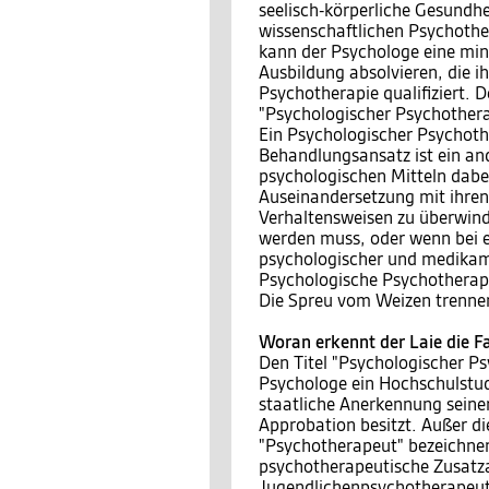
seelisch-körperliche Gesundh
wissenschaftlichen Psychothe
kann der Psychologe eine min
Ausbildung absolvieren, die i
Psychotherapie qualifiziert. 
"Psychologischer Psychother
Ein Psychologischer Psychot
Behandlungsansatz ist ein and
psychologischen Mitteln dabe
Auseinandersetzung mit ihren
Verhaltensweisen zu überwind
werden muss, oder wenn bei 
psychologischer und medikame
Psychologische Psychotherap
Die Spreu vom Weizen trenne
Woran erkennt der Laie die F
Den Titel "Psychologischer Ps
Psychologe ein Hochschulstud
staatliche Anerkennung seine
Approbation besitzt. Außer di
"Psychotherapeut" bezeichne
psychotherapeutische Zusatza
Jugendlichenpsychotherapeut