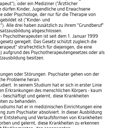
peut"), oder ein Mediziner ("Ärztlicher
de dürfen Kinder, Jugendliche und Erwachsene
e oder Psychologe, der nur für die Therapie von
ebildet ist ("Kinder- und
. Alle drei haben zusätzlich zu ihrem "Grundberuf"
usatzausbildung abgeschlossen.
n Psychotherapeuten ist seit dem 1. Januar 1999
esetz geregelt. Das Gesetz schützt zugleich die
apeut" strafrechtlich für diejenigen, die eine
) aufgrund des Psychotherapeutengesetzes oder als
tzausbildung besitzen.
nkungen oder Störungen. Psychiater gehen von der
sche Probleme heran.
diert. In seinem Studium hat er sich in erster Linie
den Erkrankungen des menschlichen Körpers - kaum
 beschäftigt und gelernt, diese Krankheiten
ten zu behandeln.
udiums hat er in medizinischen Einrichtungen eine
ng zum Psychiater absolviert. In dieser Ausbildung
über Entstehung und Verlaufsformen von Krankheiten
orben und gelernt, diese Krankheiten zu erkennen