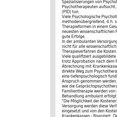
Spezialisierungen von Psychot
Psychotherapeuten aufsucht, 
(PID) tun.
Viele Psychologische Psychot
methodenübergreifend, d.h. s
Therapieformen in einem Ges
neuesten wissenschaftlichen 
gute Erfolge.
In der ambulanten Versorgung
nicht für alle wissenschaftli
Therapieverfahren die Kosten
Viele qualifiziert ausgebild
trotz Approbation nach dem P
Abrechnung mit Krankenkassen
direkte Weg zum Psychotherap
eine tiefenpsychologisch fund
Anspruch genommen werden. 
wie die Gesprächspsychothera
Familientherapie werden von
Behandlung ambulant erfolgt. 
"Die Möglichkeit der Kosteners
Versorgung werden diese Ver
eingesetzt und von den Kosten
Krankenkassen - finanziert. 