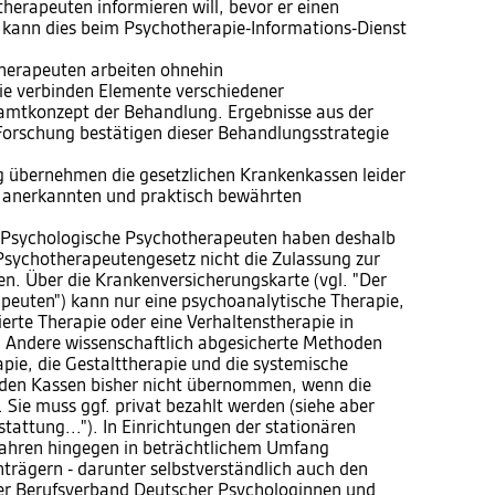
herapeuten informieren will, bevor er einen
kann dies beim Psychotherapie-Informations-Dienst
herapeuten arbeiten ohnehin
ie verbinden Elemente verschiedener
amtkonzept der Behandlung. Ergebnisse aus der
Forschung bestätigen dieser Behandlungsstrategie
 übernehmen die gesetzlichen Krankenkassen leider
ch anerkannten und praktisch bewährten
.
ete Psychologische Psychotherapeuten haben deshalb
sychotherapeutengesetz nicht die Zulassung zur
. Über die Krankenversicherungskarte (vgl. "Der
euten") kann nur eine psychoanalytische Therapie,
ierte Therapie oder eine Verhaltenstherapie in
Andere wissenschaftlich abgesicherte Methoden
pie, die Gestalttherapie und die systemische
 den Kassen bisher nicht übernommen, wenn die
Sie muss ggf. privat bezahlt werden (siehe aber
tattung..."). In Einrichtungen der stationären
fahren hingegen in beträchtlichem Umfang
trägern - darunter selbstverständlich auch den
Der Berufsverband Deutscher Psychologinnen und