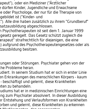
peut"), oder ein Mediziner ("Ärztlicher
de dürfen Kinder, Jugendliche und Erwachsene
e oder Psychologe, der nur für die Therapie von
ebildet ist ("Kinder- und
. Alle drei haben zusätzlich zu ihrem "Grundberuf"
usatzausbildung abgeschlossen.
n Psychotherapeuten ist seit dem 1. Januar 1999
esetz geregelt. Das Gesetz schützt zugleich die
apeut" strafrechtlich für diejenigen, die eine
) aufgrund des Psychotherapeutengesetzes oder als
tzausbildung besitzen.
nkungen oder Störungen. Psychiater gehen von der
sche Probleme heran.
diert. In seinem Studium hat er sich in erster Linie
den Erkrankungen des menschlichen Körpers - kaum
 beschäftigt und gelernt, diese Krankheiten
ten zu behandeln.
udiums hat er in medizinischen Einrichtungen eine
ng zum Psychiater absolviert. In dieser Ausbildung
über Entstehung und Verlaufsformen von Krankheiten
orben und gelernt, diese Krankheiten zu erkennen