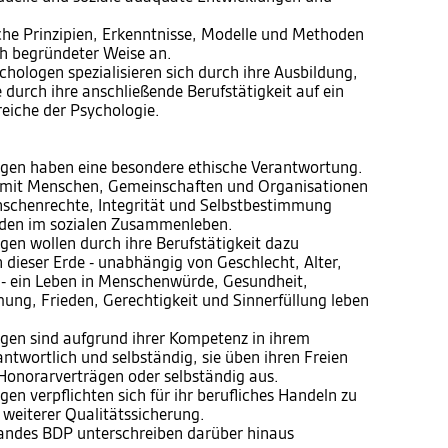
he Prinzipien, Erkenntnisse, Modelle und Methoden
ch begründeter Weise an.
hologen spezialisieren sich durch ihre Ausbildung,
 durch ihre anschließende Berufstätigkeit auf ein
iche der Psychologie.
gen haben eine besondere ethische Verantwortung.
 mit Menschen, Gemeinschaften und Organisationen
schenrechte, Integrität und Selbstbestimmung
eden im sozialen Zusammenleben.
en wollen durch ihre Berufstätigkeit dazu
 dieser Erde - unabhängig von Geschlecht, Alter,
n - ein Leben in Menschenwürde, Gesundheit,
ung, Frieden, Gerechtigkeit und Sinnerfüllung leben
gen sind aufgrund ihrer Kompetenz in ihrem
ntwortlich und selbständig, sie üben ihren Freien
 Honorarverträgen oder selbständig aus.
n verpflichten sich für ihr berufliches Handeln zu
 weiterer Qualitätssicherung.
bandes BDP unterschreiben darüber hinaus