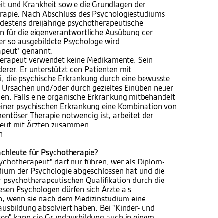
eit und Krankheit sowie die Grundlagen der
rapie. Nach Abschluss des Psychologiestudiums
destens dreijährige psychotherapeutische
hn für die eigenverantwortliche Ausübung der
Der so ausgebildete Psychologe wird
apeut" genannt.
herapeut verwendet keine Medikamente. Sein
erer. Er unterstützt den Patienten mit
i, die psychische Erkrankung durch eine bewusste
 Ursachen und/oder durch gezieltes Einüben neuer
en. Falls eine organische Erkrankung mitbehandelt
einer psychischen Erkrankung eine Kombination von
ntöser Therapie notwendig ist, arbeitet der
eut mit Ärzten zusammen.
n
achleute für Psychotherapie?
ychotherapeut" darf nur führen, wer als Diplom-
ium der Psychologie abgeschlossen hat und die
r psychotherapeutischen Qualifikation durch die
esen Psychologen dürfen sich Ärzte als
n, wenn sie nach dem Medizinstudium eine
usbildung absolviert haben. Bei "Kinder- und
en" kann die Grundausbildung auch in einem