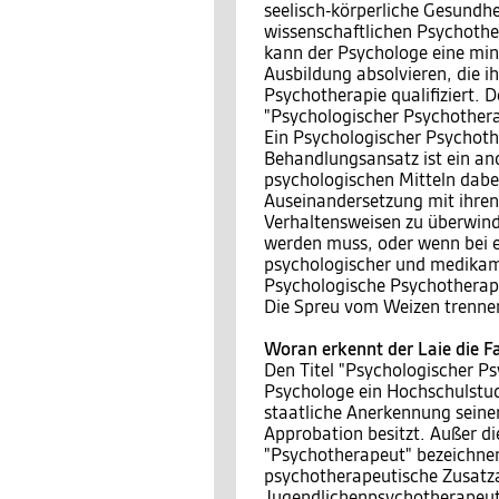
seelisch-körperliche Gesundh
wissenschaftlichen Psychothe
kann der Psychologe eine min
Ausbildung absolvieren, die i
Psychotherapie qualifiziert. 
"Psychologischer Psychother
Ein Psychologischer Psychot
Behandlungsansatz ist ein and
psychologischen Mitteln dabe
Auseinandersetzung mit ihren
Verhaltensweisen zu überwind
werden muss, oder wenn bei 
psychologischer und medikame
Psychologische Psychotherap
Die Spreu vom Weizen trenne
Woran erkennt der Laie die F
Den Titel "Psychologischer Ps
Psychologe ein Hochschulstud
staatliche Anerkennung seine
Approbation besitzt. Außer di
"Psychotherapeut" bezeichne
psychotherapeutische Zusatza
Jugendlichenpsychotherapeut