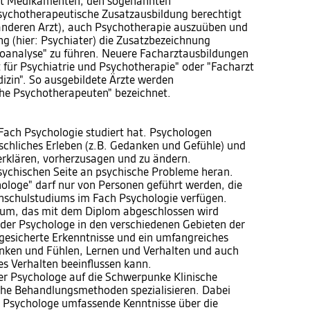
it Medikamenten, den sogenannten
sychotherapeutische Zusatzausbildung berechtigt
 anderen Arzt), auch Psychotherapie auszuüben und
g (hier: Psychiater) die Zusatzbezeichnung
oanalyse" zu führen. Neuere Facharztausbildungen
t für Psychiatrie und Psychotherapie" oder "Facharzt
izin". So ausgebildete Ärzte werden
he Psychotherapeuten" bezeichnet.
Fach Psychologie studiert hat. Psychologen
schliches Erleben (z.B. Gedanken und Gefühle) und
erklären, vorherzusagen und zu ändern.
ychischen Seite an psychische Probleme heran.
ologe" darf nur von Personen geführt werden, die
hschulstudiums im Fach Psychologie verfügen.
um, das mit dem Diplom abgeschlossen wird
 der Psychologe in den verschiedenen Gebieten der
 gesicherte Erkenntnisse und ein umfangreiches
nken und Fühlen, Lernen und Verhalten und auch
s Verhalten beeinflussen kann.
r Psychologe auf die Schwerpunke Klinische
che Behandlungsmethoden spezialisieren. Dabei
e Psychologe umfassende Kenntnisse über die