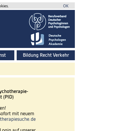
okies.
OK
nst
Bildung Recht Verkehr
ychotherapie-
t (PID)
en!
 sofort mit neuem
therapiesuche.de
Login auf unserer