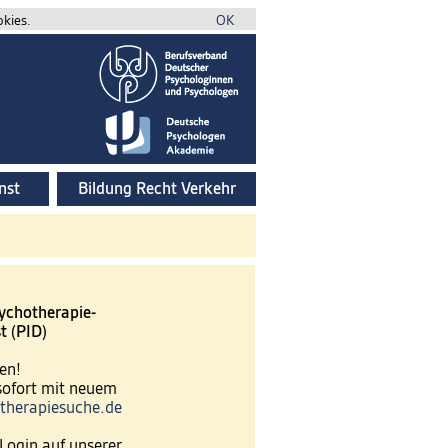
okies.
OK
nst
Bildung Recht Verkehr
ychotherapie-
t (PID)
en!
 sofort mit neuem
therapiesuche.de
Login auf unserer