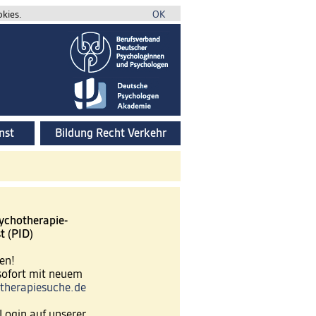
okies.
OK
nst
Bildung Recht Verkehr
ychotherapie-
t (PID)
en!
 sofort mit neuem
therapiesuche.de
Login auf unserer