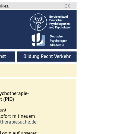
okies.
OK
nst
Bildung Recht Verkehr
ychotherapie-
t (PID)
en!
 sofort mit neuem
therapiesuche.de
Login auf unserer