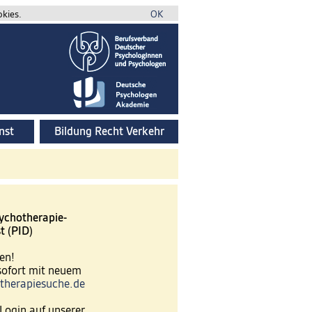
okies.
OK
nst
Bildung Recht Verkehr
ychotherapie-
t (PID)
en!
 sofort mit neuem
therapiesuche.de
Login auf unserer