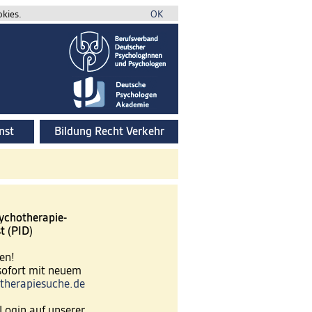
okies.
OK
nst
Bildung Recht Verkehr
ychotherapie-
t (PID)
en!
 sofort mit neuem
therapiesuche.de
Login auf unserer