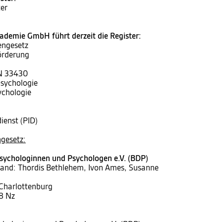
er
demie GmbH führt derzeit die Register:
engesetz
örderung
IN 33430
psychologie
ychologie
ienst (PID)
gesetz:
sychologinnen und Psychologen e.V. (BDP)
tand: Thordis Bethlehem, Ivon Ames, Susanne
 Charlottenburg
8 Nz